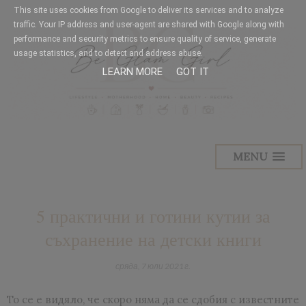
This site uses cookies from Google to deliver its services and to analyze
traffic. Your IP address and user-agent are shared with Google along with
performance and security metrics to ensure quality of service, generate
usage statistics, and to detect and address abuse.
LEARN MORE
GOT IT
MENU
5 практични и готини кутии за
съхранение на детски книги
сряда, 7 юли 2021 г.
То се е видяло, че скоро няма да се сдобия с известните