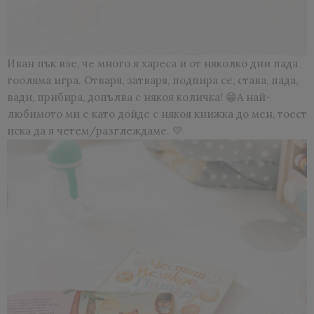
Иван пък взе, че много я хареса и от няколко дни пада
гооляма игра. Отваря, затваря, подпира се, става, пада,
вади, прибира, допълва с някоя количка! 😁А най-
любимото ми е като дойде с някоя книжка до мен, тоест
иска да я четем/разглеждаме. 💛