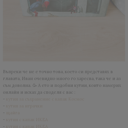
Въпреки че не е точно това, което си представях в
главата, Иван очевидно много го харесва, така че и аз
съм доволна. 🥳 А ето и подобни кутии, които намерих
онлайн и исках да споделя с вас :
-
кутия за съхранение с капак Космос
-
кутия за играчки
-
щайга
-
кутия с капак ИКЕА
-
кутия с капак ИКЕА