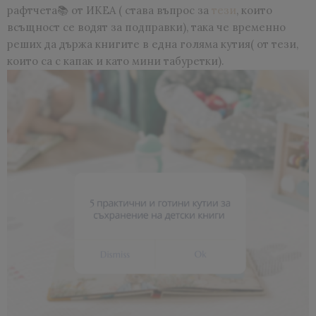
рафтчета📚 от ИКЕА ( става въпрос за
тези
, които
всъщност се водят за подправки), така че временно
реших да държа книгите в една голяма кутия( от тези,
които са с капак и като мини табуретки).