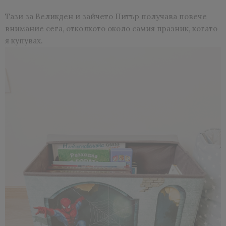
Тази за Великден и зайчето Питър получава повече
внимание сега, отколкото около самия празник, когато
я купувах.