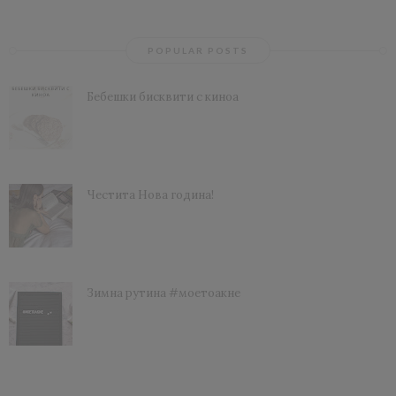
POPULAR POSTS
Бебешки бисквити с киноа
Честита Нова година!
Зимна рутина #моетоакне