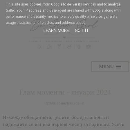
This site uses cookies from Google to deliver its services and to analyze
traffic. Your IP address and user-agent are shared with Google along with
performance and security metrics to ensure quality of service, generate
usage statistics, and to detect and address abuse.
LEARN MORE
GOT IT
MENU
Глам моменти - януари 2024
сряда, 31 януари 2024 г.
Измежду обещанията, целите, боледуванията и
надеждите се изниза първия месец за годината! Усети