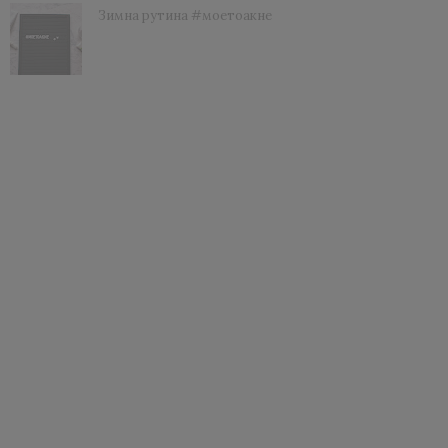
Зимна рутина #моетоакне