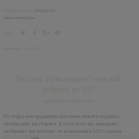
Публикувано от
BeGlam Girl
Няма коментари
Share:
Етикети:
BOOKS
Честита Нова година! или най-
доброто от 2023
понеделник, 8 януари 2024 г.
По стара моя традиция започвам новата година с
обобщение на старата. В този пост ще намерите
любимите ви постове от изминалата 2023 година.