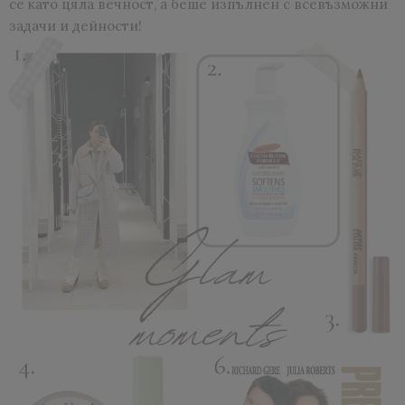
се като цяла вечност, а беше изпълнен с всевъзможни
задачи и дейности!