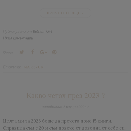
ПРОЧЕТЕТЕ ОЩЕ »
Публикувано от
BeGlam Girl
Няма коментари
Share:
Етикети:
MAKE-UP
Какво четох през 2023 ?
понеделник, 8 януари 2024 г.
Целта ми за 2023 беше да прочета поне 15 книги.
Справила съм с 20 и съм повече от доволна от себе си.