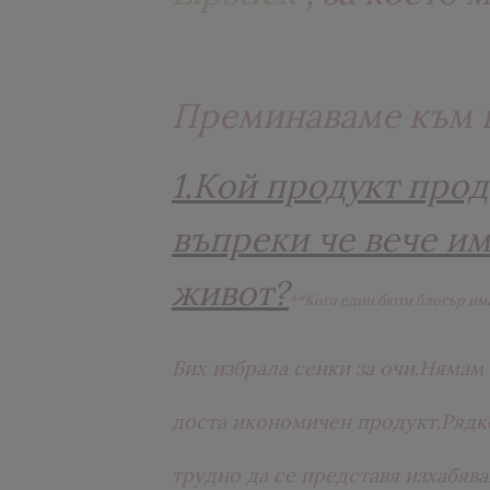
Преминаваме към 
1.Кой продукт про
въпреки че вече им
живот?
**Кога един бюти блогър им
Бих избрала сенки за очи.Нямам 
доста икономичен продукт.Рядко
трудно да се представя изхабява