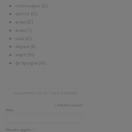
септември
(12)
►
август
(12)
►
юли
(12)
►
юни
(7)
►
май
(12)
►
април
(8)
►
март
(10)
►
февруари
(14)
►
АБОНИРАЙ СЕ ЗА ГЛАМ НОВИНИ
*
indicates required
Име
*
Имейл адрес