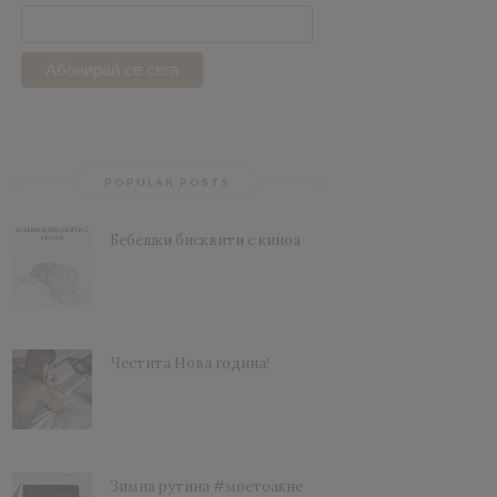
POPULAR POSTS
Бебешки бисквити с киноа
Честита Нова година!
Зимна рутина #моетоакне