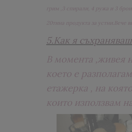
грим ,3 спирали, 4 ружа и 3 брон
20тина продукта за устни.Вече в
5.Как я съхраняваш
В момента ,живея н
което е разполага
етажерка , на коят
които използвам н