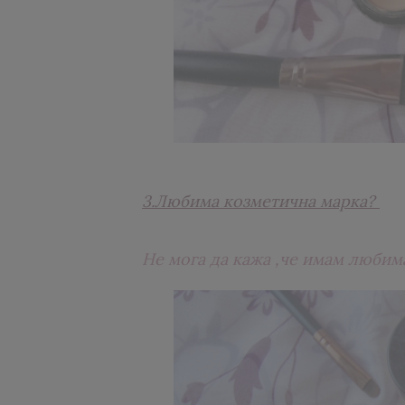
3.Любима козметична марка?
Не мога да кажа ,че имам любима