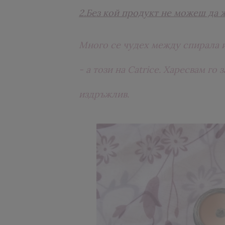
2.Без кой продукт не можеш да
Много се чудех между спирала и
- а този на Catrice. Харесвам г
издръжлив.