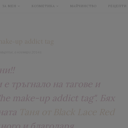
ЗА МЕН
КОЗМЕТИКА
МАЙЧИНСТВО
РЕЦЕПТИ
ake-up addict tag
въртък, 6 ноември 2014 г.
ни!!
е тръгнало на тагове и
he make-up addict tag". Бях
сната
Таня от Black Lace Red
много и благодаря.