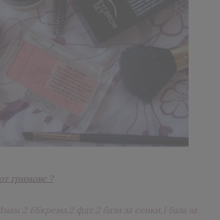
от гримове ?
мам 2 ББкрема,2 фдт,2 бази за сенки,1 база за