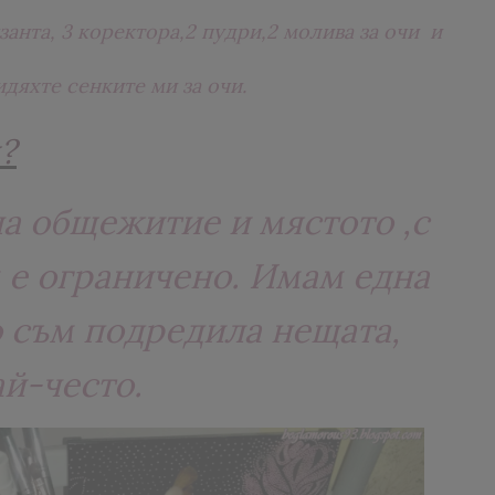
занта, 3 коректора,2 пудри,2 молива за очи и
идяхте сенките ми за очи.
?
а общежитие и мястото ,с
м е ограничено. Имам една
о съм подредила нещата,
ай-често.