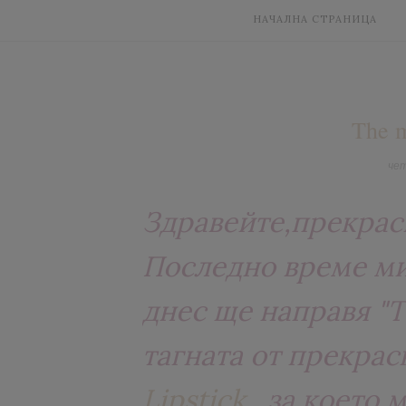
НАЧАЛНА СТРАНИЦА
The m
чет
Здравейте,прекрас
Последно време ми 
днес ще направя "T
тагната от прекра
Lipstick
, за което 