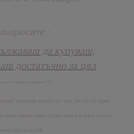
въпросите :
дължаваш да купуваш,
аш достатъчно за цял
а достатъчно козметика ?**
чааак толкова много от тях, но те са един
 използвам само едни сенки и ми е много
нето им до край.