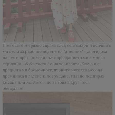
Постовете ми рязко спряха след септември и всичките
ми цели за редовно водене на "дневник" тук отидоха
на пух и прах, но този път оправданието ми е много
сериозно -
бебе номер 2
е на хоризонта. Както и с
предната ми бременност, първите няколко месеца
преминаха в гадене и повръщане, главно подпирах
дивана или леглото... но за това в друг пост,
обещавам!