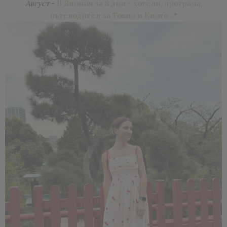
Август
-
В Япония за 8 дни - хотели, програма,
пътеводител за Токио и Киото 📍