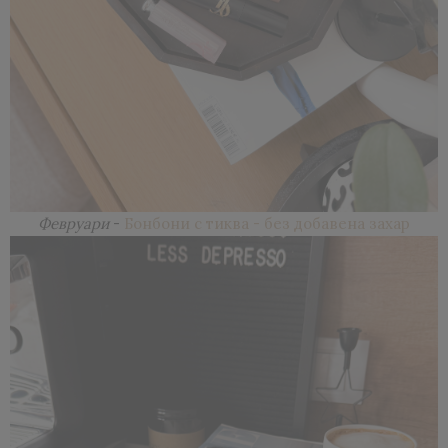
Февруари
-
Бонбони с тиква - без добавена захар