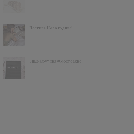
Честита Нова година!
Зимна рутина #моетоакне