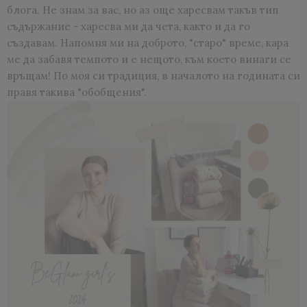
блога. Не знам за вас, но аз още харесвам такъв тип
съдържание - харесва ми да чета, както и да го
създавам. Напомня ми на доброто, "старо" време, кара
ме да забавя темпото и е нещото, към което винаги се
връщам! По моя си традиция, в началото на годината си
правя такива "обобщения".