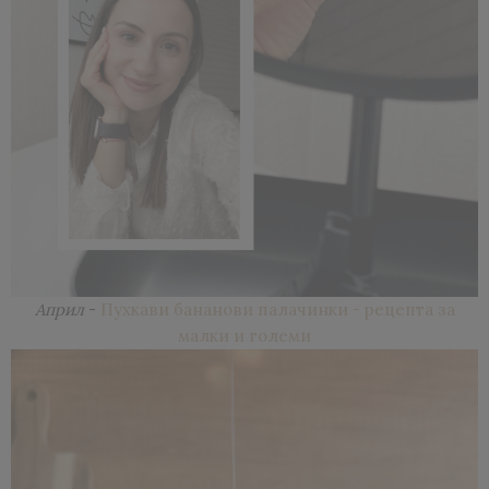
Април
-
Пухкави бананови палачинки - рецепта за
малки и големи