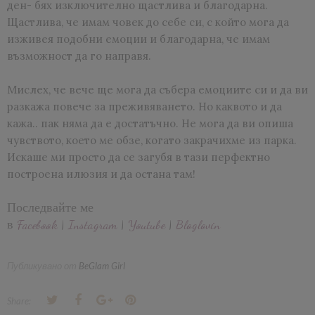
ден- бях изключително щастлива и благодарна.
Щастлива, че имам човек до себе си, с който мога да
изживея подобни емоции и благодарна, че имам
възможност да го направя.
Мислех, че вече ще мога да събера емоциите си и да ви
разкажа повече за преживяването. Но каквото и да
кажа.. пак няма да е достатъчно. Не мога да ви опиша
чувството, което ме обзе, когато закрачихме из парка.
Искаше ми просто да се загубя в тази перфектно
построена илюзия и да остана там!
Последвайте ме
в
Facebook
|
Instagram
|
Youtube
|
Bloglovin
Публикувано от
BeGlam Girl
Share: