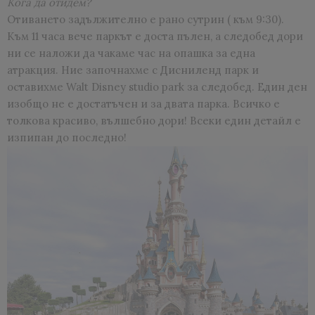
Кога да отидем?
Отиването задължително е рано сутрин ( към 9:30).
Към 11 часа вече паркът е доста пълен, а следобед дори
ни се наложи да чакаме час на опашка за една
атракция. Ние започнахме с Дисниленд парк и
оставихме Walt Disney studio park за следобед. Един ден
изобщо не е достатъчен и за двата парка. Всичко е
толкова красиво, вълшебно дори! Всеки един детайл е
изпипан до последно!