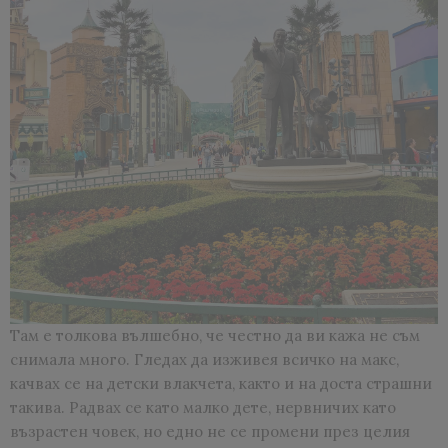
Там е толкова вълшебно, че честно да ви кажа не съм
снимала много. Гледах да изживея всичко на макс,
качвах се на детски влакчета, както и на доста страшни
такива. Радвах се като малко дете, нервничих като
възрастен човек, но едно не се промени през целия