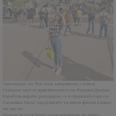
Започнахме със Star wars, завършихме с Алиса.
Станахме част от приключението на Индиана Джоунс,
Карибски пирати, разходихме се в страшната гора със
Снежанка, бяхме зад кулисите на някои филми и какво
ли още не.
На края на деня бяхме адски изтощени, но много