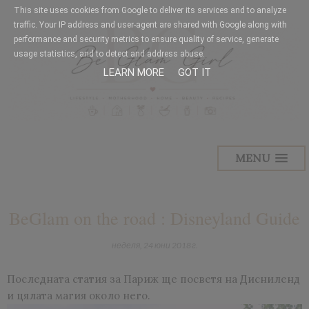
This site uses cookies from Google to deliver its services and to analyze
traffic. Your IP address and user-agent are shared with Google along with
performance and security metrics to ensure quality of service, generate
usage statistics, and to detect and address abuse.
LEARN MORE
GOT IT
MENU
BeGlam on the road : Disneyland Guide
неделя, 24 юни 2018 г.
Последната статия за Париж ще посветя на Дисниленд
и цялата магия около него.