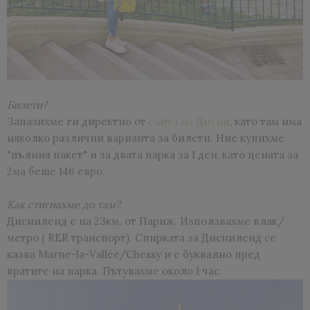
Билети?
Запазихме ги директно от
сайта на Дисни
, като там има
няколко различни варианта за билети. Ние купихме
"пълния пакет" и за двата парка за 1 ден, като цената за
2ма беше 146 евро.
Как стигнахме до там?
Дисниленд е на 23км. от Париж. Използвахме влак/
метро ( RER транспорт). Спирката за Дисниленд се
казва Marne-la-Vallée/Chessy и е буквално пред
вратите на парка. Пътувахме около 1 час.