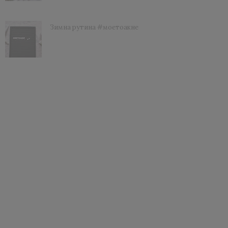
Зимна рутина #моетоакне