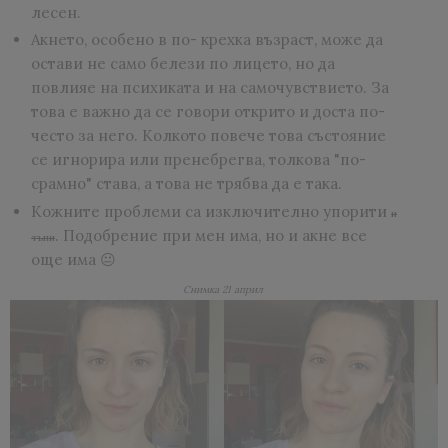
лесен.
Акнето, особено в по- крехка възраст, може да
остави не само белези по лицето, но да
повлияе на психиката и на самочувствието. За
това е важно да се говори открито и доста по-
често за него. Колкото повече това състояние
се игнорира или пренебрегва, толкова "по-
срамно" става, а това не трябва да е така.
Кожните проблеми са изключително упорити
и
. Подобрение при мен има, но и акне все
тъпи
още има 😐
Снимка 21 април