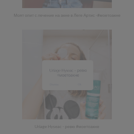
Моят опит с лечение на акне в Леге Артис -#моетоакне
Uriage Hyseac - ревю #моетоакне