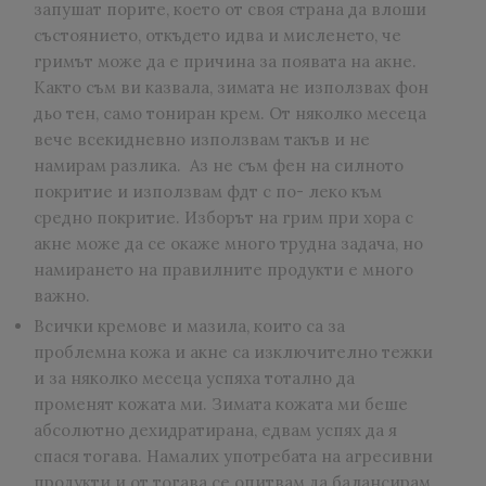
запушат порите, което от своя страна да влоши
състоянието, откъдето идва и мисленето, че
гримът може да е причина за появата на акне.
Както съм ви казвала, зимата не използвах фон
дьо тен, само тониран крем. От няколко месеца
вече всекидневно използвам такъв и не
намирам разлика. Аз не съм фен на силното
покритие и използвам фдт с по- леко към
средно покритие. Изборът на грим при хора с
акне може да се окаже много трудна задача, но
намирането на правилните продукти е много
важно.
Всички кремове и мазила, които са за
проблемна кожа и акне са изключително тежки
и за няколко месеца успяха тотално да
променят кожата ми. Зимата кожата ми беше
абсолютно дехидратирана, едвам успях да я
спася тогава. Намалих употребата на агресивни
продукти и от тогава се опитвам да балансирам