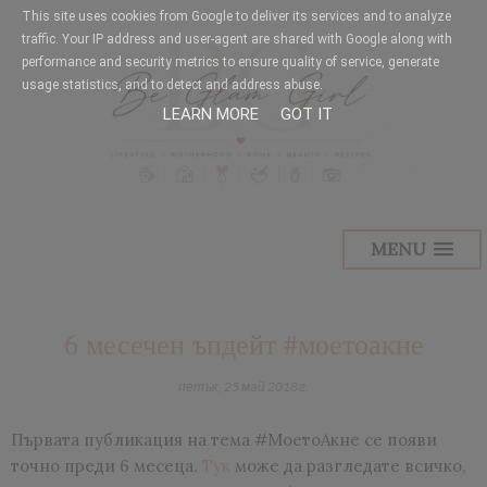
This site uses cookies from Google to deliver its services and to analyze
traffic. Your IP address and user-agent are shared with Google along with
performance and security metrics to ensure quality of service, generate
usage statistics, and to detect and address abuse.
LEARN MORE
GOT IT
MENU
6 месечен ъпдейт #моетоакне
петък, 25 май 2018 г.
Първата публикация на тема #МоетоАкне се появи
точно преди 6 месеца.
Тук
може да разгледате всичко,