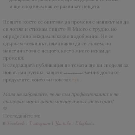
и ще споделям как се развиват нещата.
Нещото, което се опитвам да променя е навикът ми да
си чопля и стискам лицето 😣 Много е трудно, но
определено виждам някакво подобрение. Не се
сдържам всеки път, няма какво да се лъжем, но
наистина това е нещото, което много искам да
променя.
В следващата публикация по темата ще ви споделя за
новата ми рутина, защото
смених доста от
естествено
продуктите, които ви показах
тук
.
Моля не забравяйте, че не съм професионалист и че
споделям моето лично мнение и моят личен опит!
💛
Последвайте ме
в
Facebook
|
Instagram
|
Youtube
|
Bloglovin