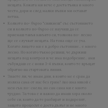
нещата. Кожата ми вече е доста тънка и много
често, дори и след малки пъпки ми остават
петна.
Колкото по- бързо "свикнеш" със състоянието
си и колкото по-бързо се научиш да се
приемаш такъв какъвто си, толкова по- лесно
ще се случват нещата. На това още се уча.
Когато лицето ми е в добро състояние.. е много
лесно. Но когато тъкмо решиш, че държиш
нещата под контрол и че има подобрение.. ами
събуждаш се с нови 3-4 пъпки, които те връщат
обратно на стартовата линия.
Знаете ли, че имам дни, в които ме е срам да
изляза сама от нас без грим? Ако има някой с
мен съм по- смела, но сам сама ми е мното
трудно. За това е и важно да имаш хора около
себе си, които да те разбират и подкрепят,
защото процесът е доста дълъг и не много