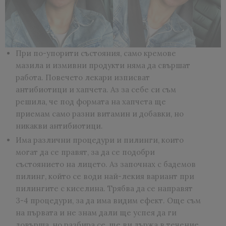
При по-упорити състояния, само кремове
мазила и измивни продукти няма да свършат
работа. Повечето лекари изписват
антибиотици и хапчета. Аз за себе си съм
решила, че под формата на хапчета ще
приемам само разни витамин и добавки, но
никакви антибиотици.
Има различни процедури и пилинги, които
могат да се правят, за да се подобри
състоянието на лицето. Аз започнах с бадемов
пилинг, който се води най-лекия вариант при
пилингите с киселина. Трябва да се направят
3-4 процедури, за да има видим ефект. Още съм
на първата и не знам дали ще успея да ги
довърша, но разбира се, ще ви държа в течение