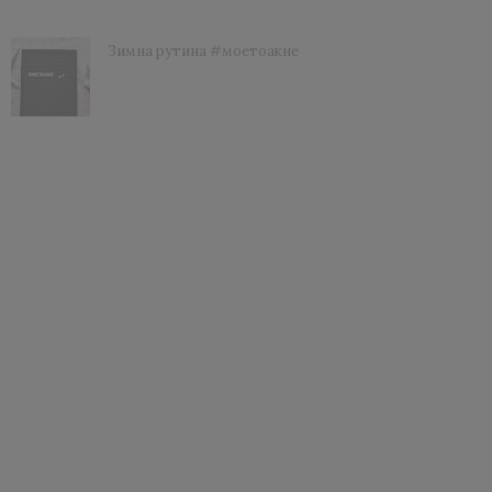
Зимна рутина #моетоакне