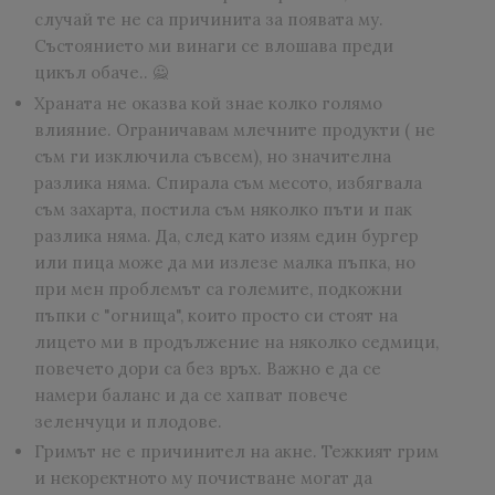
случай те не са причинита за появата му.
Състоянието ми винаги се влошава преди
цикъл обаче.. 🙅
Храната не оказва кой знае колко голямо
влияние. Ограничавам млечните продукти ( не
съм ги изключила съвсем), но значителна
разлика няма. Спирала съм месото, избягвала
съм захарта, постила съм няколко пъти и пак
разлика няма. Да, след като изям един бургер
или пица може да ми излезе малка пъпка, но
при мен проблемът са големите, подкожни
пъпки с "огнища", които просто си стоят на
лицето ми в продължение на няколко седмици,
повечето дори са без връх. Важно е да се
намери баланс и да се хапват повече
зеленчуци и плодове.
Гримът не е причинител на акне. Тежкият грим
и некоректното му почистване могат да