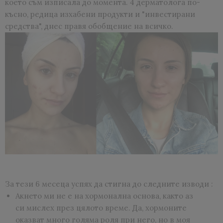
което съм изписала до момента. 4 дерматолога по-
късно, редица изхабени продукти и "инвестирани
средства", днес правя обобщение на всичко.
За тези 6 месеца успях да стигна до следните изводи :
Акнето ми не е на хормонална основа, както аз
си мислех през цялото време. Да, хормоните
оказват много голяма роля при него, но в моя