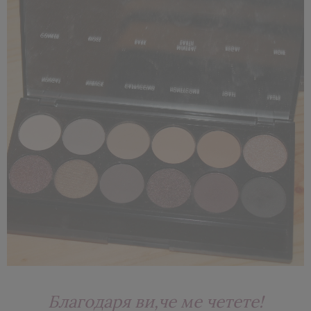
Благодаря ви,че ме четете!