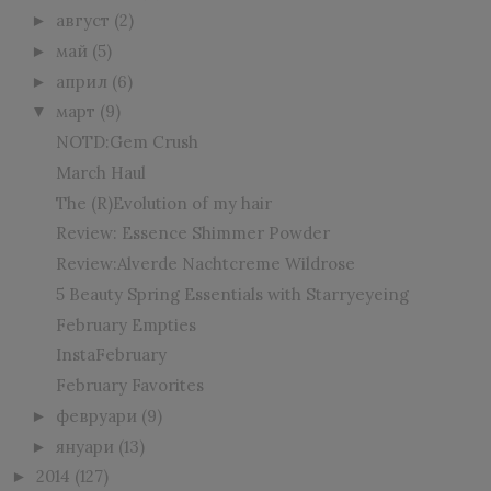
август
(2)
►
май
(5)
►
април
(6)
►
март
(9)
▼
NOTD:Gem Crush
March Haul
The (R)Evolution of my hair
Review: Essence Shimmer Powder
Review:Alverde Nachtcreme Wildrose
5 Beauty Spring Essentials with Starryeyeing
February Empties
InstaFebruary
February Favorites
февруари
(9)
►
януари
(13)
►
2014
(127)
►