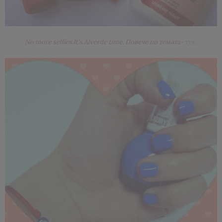
No more selfies.It's Alverde time. Повече по темата-
тук
.