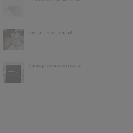
Честита Нова година!
Зимна рутина #моетоакне