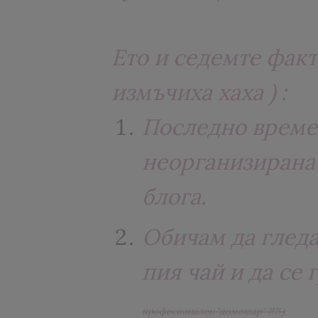
Ето и седемте факт
измъчиха хаха ) :
Последно време 
неорганизирана 
блога.
Обичам да гледа
пия чай и да се 
професионален "домошар" ?!?! )