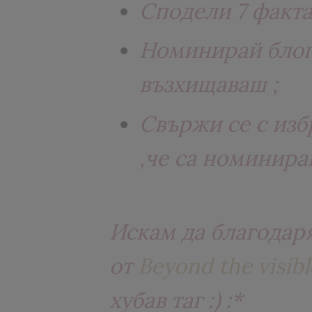
Сподели 7 факта 
Номинирай блог
възхищаваш ;
Свържи се с изб
,че са номинира
Искам да благодар
от
Beyond the visibl
хубав таг :) :*