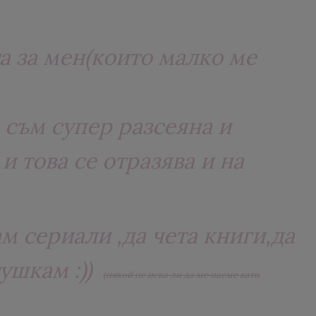
а за мен(които малко ме
съм супер разсеяна и
и това се отразява и на
м сериали ,да чета книги,да
гушкам :))
(някой не иска ли да ме наеме като