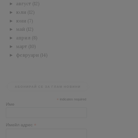
август
(12)
►
юли
(12)
►
юни
(7)
►
май
(12)
►
април
(8)
►
март
(10)
►
февруари
(14)
►
АБОНИРАЙ СЕ ЗА ГЛАМ НОВИНИ
*
indicates required
Име
*
Имейл адрес