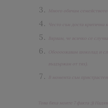
Много обичам семейството с
Често съм доста критична к
Вярвам, че всичко се случв
Обоооожавам шоколад и сла
въздържам от тях).
В момента съм пристрастена
Това бяха моите 7 факта :)) Надяв