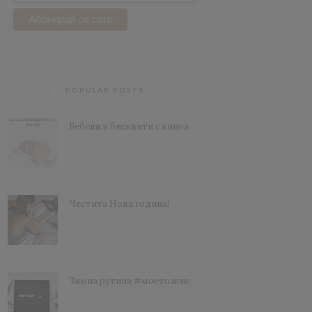
POPULAR POSTS
Бебешки бисквити с киноа
Честита Нова година!
Зимна рутина #моетоакне