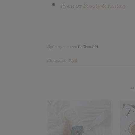
Руми от
Beauty & Fantasy
Публикувано от
BeGlam Girl
Етикети:
TAG
Y