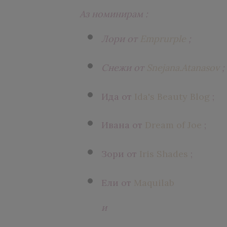
Аз номинирам :
Лори от
Emprurple
;
Снежи от
Snejana.Atanasov
;
Ида от
Ida's Beauty Blog
;
Ивана от
Dream of Joe
;
Зори от
Iris Shades
;
Ели от
Maquilab
и