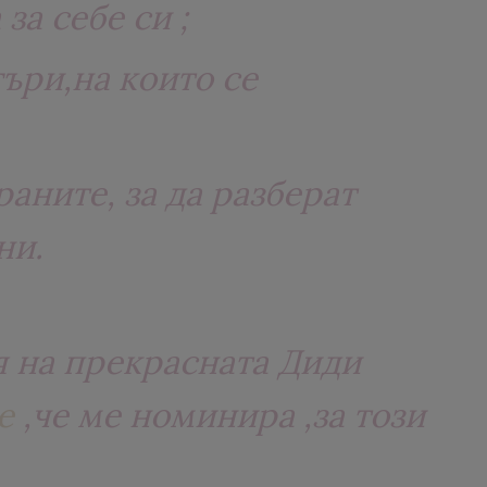
за себе си ;
ъри,на които се
раните, за да разберат
ни.
я на прекрасната Диди
e
,че ме номинира ,за този