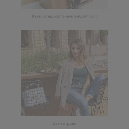
Какво всъщност значи BeGlam Girl?
Есен в града