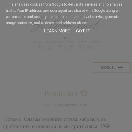
This site uses cookies from Google to deliver its services and to analyze
traffic. Your IP address and user-agent are shared with Google along with
performance and security metrics to ensure quality of service, generate
usage statistics, and to detect and address abuse.
LEARN MORE
GOT IT
MENU
Розов свят 💞
петък, 9 февруари 2018 г.
Петък е! Слагам розовите очила, забравям за
проблемите и никой да не ме притеснява ! 💆😁