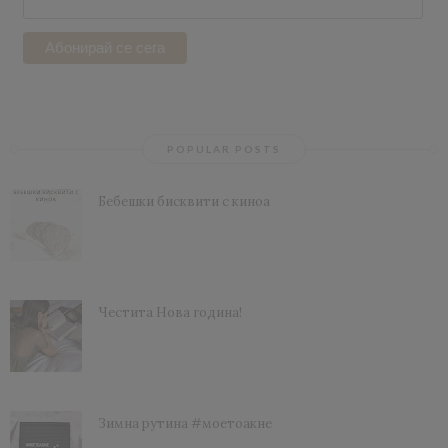
POPULAR POSTS
Бебешки бисквити с киноа
Честита Нова година!
Зимна рутина #моетоакне