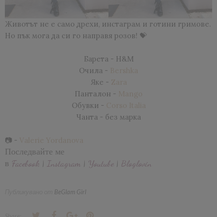
Животът не е само дрехи, инстаграм и готини гримове.
Но пък мога да си го направя розов! 💝
Барета - H&M
Очила -
Bershka
Яке -
Zara
Панталон -
Mango
Обувки -
Corso Italia
Чанта - без марка
📷 -
Valerie Yordanova
Последвайте ме
в
Facebook
|
Instagram
|
Youtube
|
Bloglovin
Публикувано от
BeGlam Girl
Share: