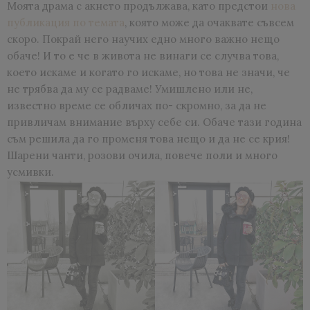
Моята драма с акнето продължава, като предстои
нова
публикация по темата
, която може да очаквате съвсем
скоро. Покрай него научих едно много важно нещо
обаче! И то е че в живота не винаги се случва това,
което искаме и когато го искаме, но това не значи, че
не трябва да му се радваме! Умишлено или не,
известно време се обличах по- скромно, за да не
привличам внимание върху себе си. Обаче тази година
съм решила да го променя това нещо и да не се крия!
Шарени чанти, розови очила, повече поли и много
усмивки.