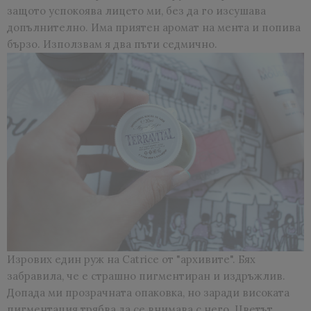
защото успокоява лицето ми, без да го изсушава
допълнително. Има приятен аромат на мента и попива
бързо. Използвам я два пъти седмично.
Изрових един руж на Catrice от "архивите". Бях
забравила, че е страшно пигментиран и издръжлив.
Допада ми прозрачната опаковка, но заради високата
пигментация трябва да се внимава с него. Цветът,