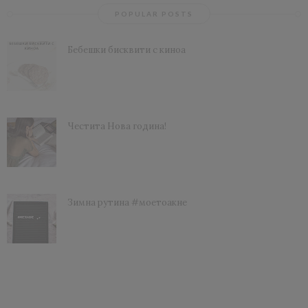
POPULAR POSTS
Бебешки бисквити с киноа
Честита Нова година!
Зимна рутина #моетоакне