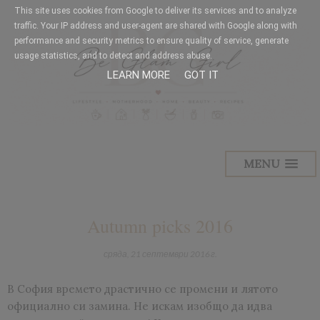
This site uses cookies from Google to deliver its services and to analyze
traffic. Your IP address and user-agent are shared with Google along with
performance and security metrics to ensure quality of service, generate
usage statistics, and to detect and address abuse.
LEARN MORE
GOT IT
MENU
Autumn picks 2016
сряда, 21 септември 2016 г.
В София времето драстично се промени и лятото
официално си замина. Не искам изобщо да идва