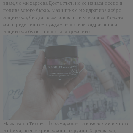
знам, че ми харесва.Доста гъст, но се нанася лесно и
попива много бързо. Мазничък е и хидратира добре
лицето ми, без да го омазнява или утежнява. Кожата
ми определено се нуждае от повече хидратация и
лицето ми буквално попива кремчето.
Маската на Terravital с хума, мента и камфор ми е много
любима, но я откривам много трудно. Харесва ми,