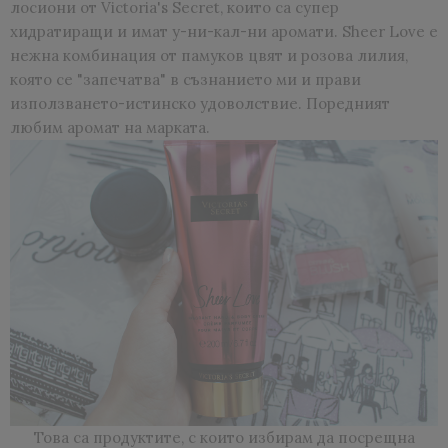
лосиони от Victoria's Secret, които са супер
хидратиращи и имат у-ни-кал-ни аромати. Sheer Love е
нежна комбинация от памуков цвят и розова лилия,
която се "запечатва" в съзнанието ми и прави
използването-истинско удоволствие. Поредният
любим аромат на марката.
Това са продуктите, с които избирам да посрещна