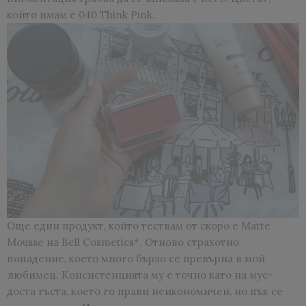
който имам е 040 Think Pink.
Още един продукт, който тествам от скоро е Matte
Mousse на Bell Cosmetics*. Отново страхотно
попадение, което много бързо се превърна в мой
любимец. Консистенцията му е точно като на мус-
доста гъста, което го прави неикономичен, но пък се