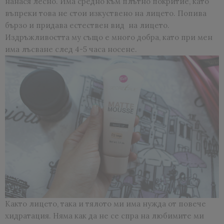
нанася лесно. Има средно към плътно покритие, като
въпреки това не стои изкуствено на лицето. Попива
бързо и придава естествен вид на лицето.
Издръжливостта му също е много добра, като при мен
има лъсване след 4-5 часа носене.
Както лицето, така и тялото ми има нужда от повече
хидратация. Няма как да не се спра на любимите ми