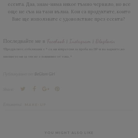
есента. Даа, знам-няма някое тъмно червило, но все
още не съм на тази вълна. Кои са продуктите, които
Вие ще използвате с удоволствие през есента?
Последвайте ме в
Facebook
|
Instagram
|
Bloglovin
*Продуктите,отбелязани с * са ми изпратени за проба на ПР-и на марките,но
мнението ми за тях не е повлияно от това. *
Публикувано от
BeGlam Girl
Share:
Етикети:
MAKE-UP
YOU MIGHT ALSO LIKE