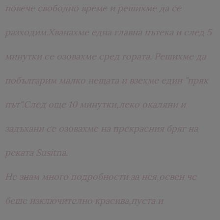
повече свободно време и решихме да се
разходим.Хванахме една главна пътека и след 5
минутки се озовахме сред гората. Решихме да
побългарим малко нещата и взехме един "пряк
път".След още 10 минутки,леко окаляни и
задъхани се озовахме на прекрасния бряг на
реката Susitna.
Не знам много подробности за нея,освен че
беше изключително красива,пуста и