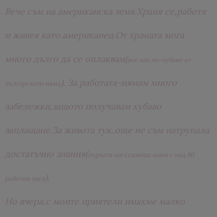
Вече съм на американска земя.Храня се,работя
и живея като американец.От храната мога
много дълго да се оплаквам(
все пак по-хубаво от
). За работата-нямам много
българското няма
забележки,защото получавам хубаво
заплащане.За живота тук..още не съм натрупала
достатъчно знания(
първата ми седмица мина с над 80
).
работни часа
Но вчера,с моите приятели имахме малко