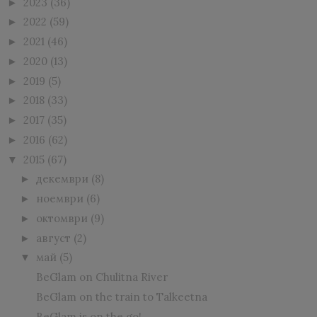
2023
(36)
►
2022
(59)
►
2021
(46)
►
2020
(13)
►
2019
(5)
►
2018
(33)
►
2017
(35)
►
2016
(62)
►
2015
(67)
▼
декември
(8)
►
ноември
(6)
►
октомври
(9)
►
август
(2)
►
май
(5)
▼
BeGlam on Chulitna River
BeGlam on the train to Talkeetna
BeGlam is on the go!