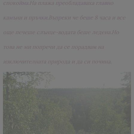
спокойна.На плажа преобладаваха главно
камъни и пръчки.Въпреки че беше 8 часа и все
още печеше слънце-водата беше ледена.Но
това не ми попречи да се порадвам на
изключителната природа и да си почина.