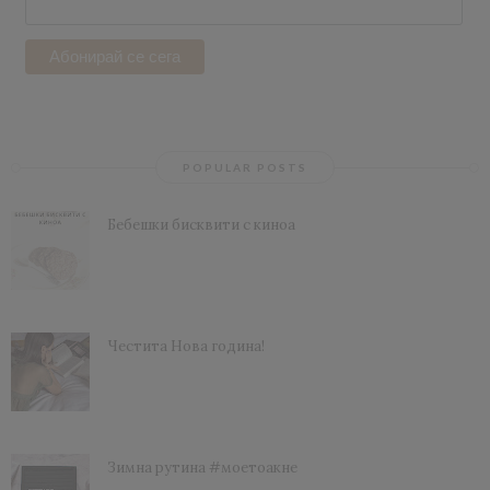
POPULAR POSTS
Бебешки бисквити с киноа
Честита Нова година!
Зимна рутина #моетоакне