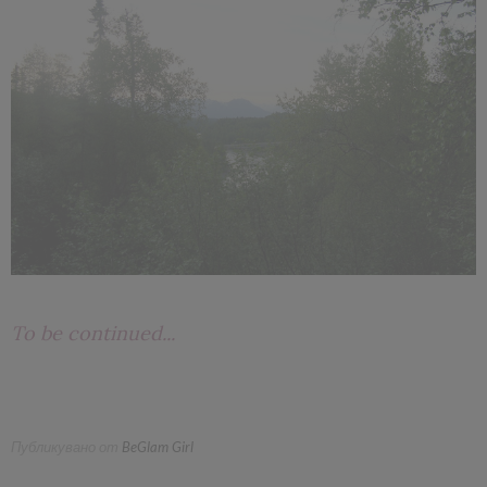
To be continued...
Публикувано от
BeGlam Girl