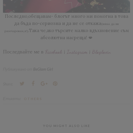
Последно,обещавам- блогът много ми помогна в това
да бъда по-сериозна и да не се откажа
(няма да ви
.Така че,ако търсите малко вдъхновение съм
разочаровам,я!)
абсолютна насреща! 💋
Последвайте ме в
Facebook
|
Instagram
|
Bloglovin
Публикувано от
BeGlam Girl
Share:
Етикети:
OTHERS
YOU MIGHT ALSO LIKE