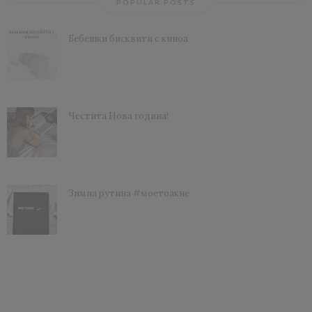
POPULAR POSTS
Бебешки бисквити с киноа
Честита Нова година!
Зимна рутина #моетоакне