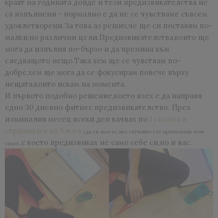
краят на годината дойде и тези предизвикателства не
са изпълнени - нормално е да не се чувстваме съвсем
удовлетворени.За това аз реших,че ще си поставям по-
малки,но различни цели.Предизвикателства,които ще
мога да изпълня по-бързо и да премина към
следващото нещо.Така хем ще се чувствам по-
добре,хем ще мога да се фокусирам повече върху
нещата,които искам на момента.
И първото подобно решение,което взех е да направя
едно 30 дневно фитнес предизвикателство. През
изминалия месец всеки ден качвах по
1 снимка в
страницата на блога
(да си знаете,ако случайно сте пропуснали този
,с което предизвиках не само себе си,но и вас.
спам)