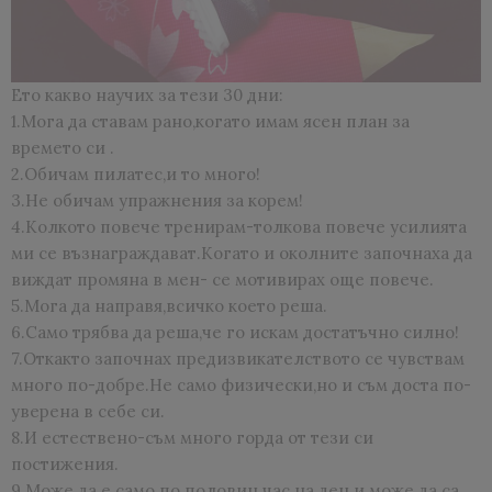
Ето какво научих за тези 30 дни:
1.Мога да ставам рано,когато имам ясен план за
времето си .
2.Обичам пилатес,и то много!
3.Не обичам упражнения за корем!
4.Колкото повече тренирам-толкова повече усилията
ми се възнаграждават.Когато и околните започнаха да
виждат промяна в мен- се мотивирах още повече.
5.Мога да направя,всичко което реша.
6.Само трябва да реша,че го искам достатъчно силно!
7.Откакто започнах предизвикателството се чувствам
много по-добре.Не само физически,но и съм доста по-
уверена в себе си.
8.И естествено-съм много горда от тези си
постижения.
9.Може да е само по половин час на ден и може да са