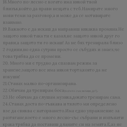
18.Много по-лесно е когато има някой твой
близък,който да прави нещата с теб.Намирате много
нови теми за разговор,а и може да се мотивирате
взаимно.
19.Важното е да искаш да направиш някаква промяна.Не
защото някой така ти е казал,не защото някой друг го
прави,а защото ти го искаш! Аз не бях тренирала близо
2 години,но една сутрин просто се събудих и знаех,че
това трябва да се промени.
20. Много ми е трудно да спазвам режим за
хранене,защото все има някоя торта,която да ме
изкуши!
21.Станах малко по-организирана.
22.Обичам да тренирам боса
.
(когато съм вкъщи,де!)
23.Не обичам да слушам музика,докато тренирам сама.
24.Станах доста по-гъвкава и тялото ми определено
взе да свиква с наторването.Има едно упражнение за
разтягане,което е много лесно-със събрани и изпънати
крака трябва да поставиш дланите си на земята.Е,аз не