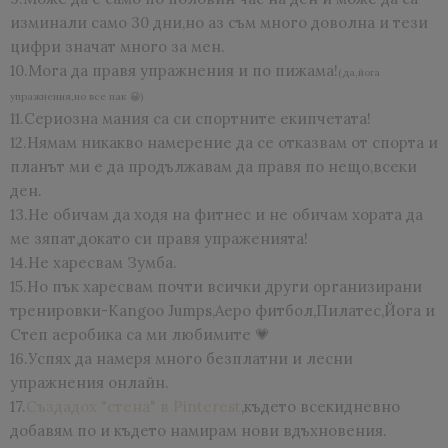
изминали само 30 дни,но аз съм много доволна и тези
цифри значат много за мен.
10.Мога да правя упражнения и по пижама!
(да,йога
упражнения,но все пак 😀)
11.Сериозна мания са си спортните екипчетата!
12.Нямам никакво намерение да се отказвам от спорта и
планът ми е да продължавам да правя по нещо,всеки
ден.
13.Не обичам да ходя на фитнес и не обичам хората да
ме зяпат,докато си правя упраженията!
14.Не харесвам Зумба.
15.Но пък харесвам почти всички други организирани
тренировки-Kangoo Jumps,Аеро фитбол,Пилатес,Йога и
Степ аеробика са ми любимите 💗
16.Успях да намеря много безплатни и лесни
упражнения онлайн.
17.
Създадох "стена" в Pinterest
,където всекидневно
добавям по и където намирам нови вдъхновения.