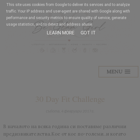
This site uses cookies from Google to deliver its services and to analyze
traffic. Your IP address and user-agent are shared with Google along with
performance and security metrics to ensure quality of service, generate
usage statistics, and to detect and address abuse.
LEARN MORE
GOT IT
MENU
30 Day Fit Challenge
събота, 4 февруари 2017 г.
В началото на всяка година си поставяме различни
предизвикателства.Кое от кое по-големи..и когато