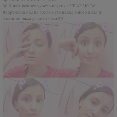
(все неща,които не обичам).
30.И най-важното,което научих е ЧЕ АЗ МОГА!
Въоръжена с една голяма усмивка,с много воля и
желание няма да се откажа !😊