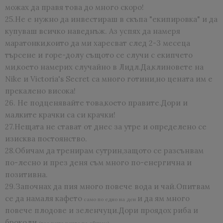
можах да правя това до много скоро!
25.Не е нужно да инвестираш в скъпа "екипировка" и да
купуваш всичко наведнъж. Аз успях да намеря
маратонки,които да ми харесват след 2-3 месеца
търсене и горе-долу същото се случи с екипчето
ми,което намерих случайно в Лидл.Да,клиновете на
Nike и Victoria's Secret са много готини,но цената им е
прекалено висока!
26. Не подценявайте това,което правите.Дори и
малките крачки са си крачки!
27.Нещата не стават от днес за утре и определено се
изисква постоянство.
28.Обичам да тренирам сутрин,защото се разсънвам
по-лесно и през деня съм много по-енергична и
позитивна.
29.Започнах да пия много повече вода и чай.Опитвам
се да намаля кафето
и да ям много
само по едно на ден
повече плодове и зеленчуци.Дори проядох риба и
броколи