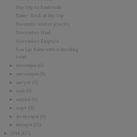
Day trip to Kustendil
Essie- Rock at the top
Favourite winter jewelry
November Haul
November Empties
Eos Lip Balm with a dazzling
twist
ноември
(6)
►
октомври
(9)
►
август
(2)
►
май
(5)
►
април
(6)
►
март
(9)
►
февруари
(9)
►
януари
(13)
►
2014
(127)
►