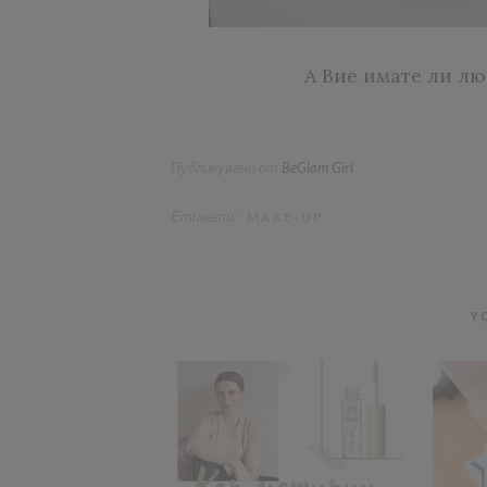
А Вие имате ли люб
Публикувано от
BeGlam Girl
Етикети:
MAKE-UP
Y