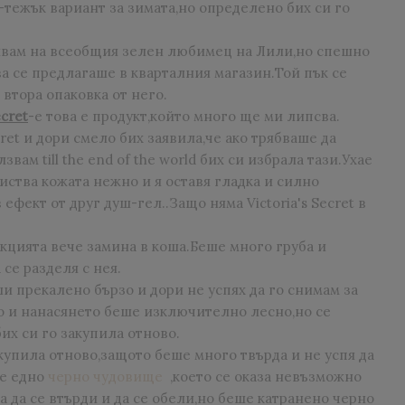
-тежък вариант за зимата,но определено бих си го
явам на всеобщия зелен любимец на Лили,но спешно
а се предлагаше в кварталния магазин.Той пък се
 втора опаковка от него.
ecret
-е това е продукт,който много ще ми липсва.
cret и дори смело бих заявила,че ако трябваше да
вам till the end of the world бих си избрала тази.Ухае
иства кожата нежно и я оставя гладка и силно
ефект от друг душ-гел..Защо няма Victoria's Secret в
екцията вече замина в коша.Беше много груба и
се разделя с нея.
ши прекалено бързо и дори не успях да го снимам за
о и нанасянето беше изключително лесно,но се
их си го закупила отново.
акупила отново,защото беше много твърда и не успя да
ще едно
черно чудовище
,което се оказа невъзможно
ва да се втърди и да се обели,но беше катранено черно