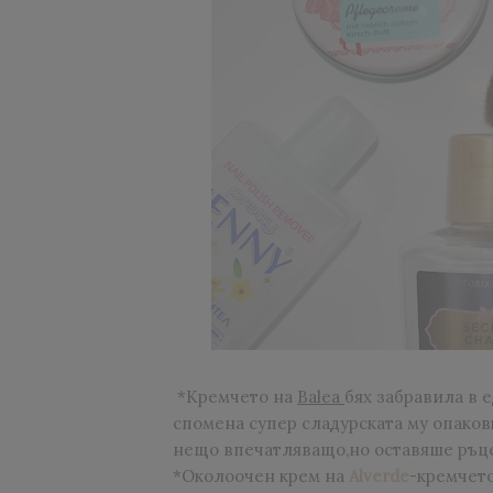
*Кремчето на
Balea
бях забравила в 
спомена супер сладурската му опаков
нещо впечатляващо,но оставяше ръц
*Околоочен крем на
Alverde
-кремчето