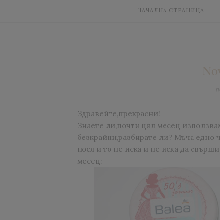
НАЧАЛНА СТРАНИЦА
No
п
Здравейте,прекрасни!
Знаете ли,почти цял месец използвам
безкрайни,разбирате ли? Мъча едно ч
нося и то не иска и не иска да свърш
месец: