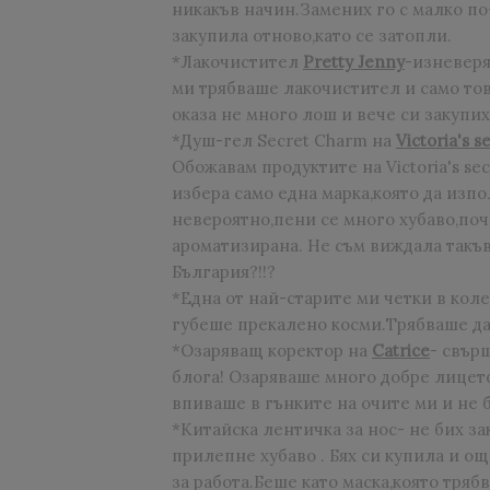
никакъв начин.Замених го с малко по
закупила отново,като се затопли.
*Лакочистител
Pretty Jenny
-изневер
ми трябваше лакочистител и само тов
оказа не много лош и вече си закупих
*Душ-гел Secret Charm на
Victoria's s
Обожавам продуктите на Victoria's se
избера само една марка,която да използ
невероятно,пени се много хубаво,поч
ароматизирана. Не съм виждала такъв 
България?!!?
*Една от най-старите ми четки в кол
губеше прекалено косми.Трябваше да 
*Озаряващ коректор на
Catrice
- свър
блога! Озаряваше много добре лицет
впиваше в гънките на очите ми и не б
*Китайска лентичка за нос- не бих з
прилепне хубаво . Бях си купила и о
за работа.Беше като маска,която тряб