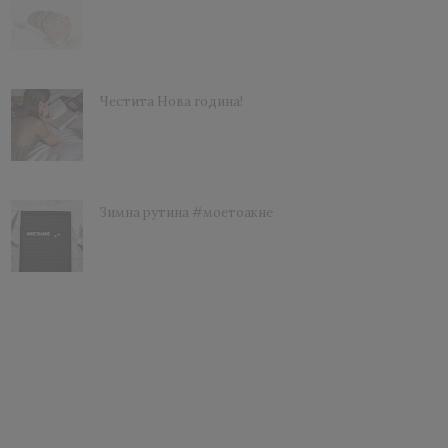
Честита Нова година!
Зимна рутина #моетоакне