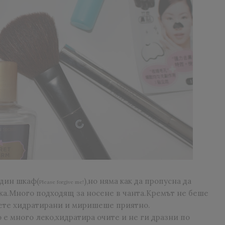
един шкаф(
),но няма как да пропусна да
Please forgive me!
ка.Много подходящ за носене в чанта.Кремът не беше
ете хидратирани и миришеше приятно.
 е много леко,хидратира очите и не ги дразни по