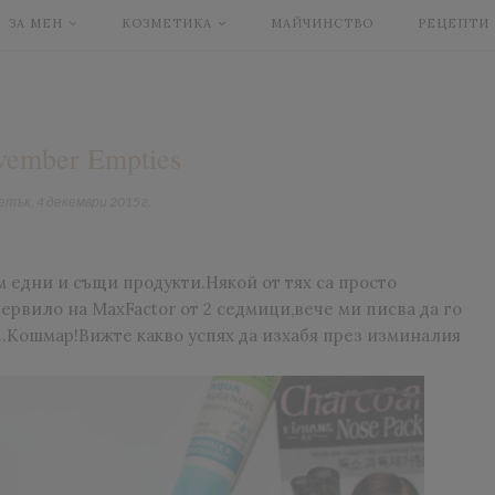
ЗА МЕН
КОЗМЕТИКА
МАЙЧИНСТВО
РЕЦЕПТИ
vember Empties
етък, 4 декември 2015 г.
 едни и същи продукти.Някой от тях са просто
ервило на MaxFactor от 2 седмици,вече ми писва да го
и..Кошмар!Вижте какво успях да изхабя през изминалия